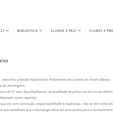
027
BIBLIOTECA
ALUNOS E PAIS
CLUBES E PR
vens
 , decorreu a Sessão Nacional do Parlamento dos Jovens do Ensino Básico,
e do estrangeiro.
 do 9.º ano: Sara Rodrigues, na qualidade de porta-voz do círculo eleitor
é Machado como repórter.
 sua voz com convicção, responsabilidade e esperança , não só em nome do
s que acreditam que a tecnologia deve ser uma ponte para o conheciment