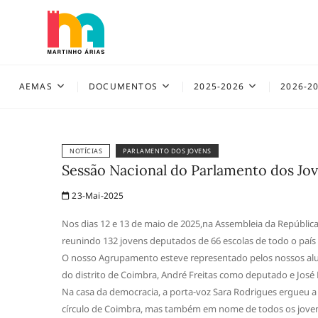
Skip
to
content
AEMAS
AEMAS
DOCUMENTOS
2025-2026
2026-2
NOTÍCIAS
PARLAMENTO DOS JOVENS
Sessão Nacional do Parlamento dos Jo
23-Mai-2025
Nos dias 12 e 13 de maio de 2025,na Assembleia da República
reunindo 132 jovens deputados de 66 escolas de todo o país 
O nosso Agrupamento esteve representado pelos nossos alunos
do distrito de Coimbra, André Freitas como deputado e Jos
Na casa da democracia, a porta-voz Sara Rodrigues ergueu a
círculo de Coimbra, mas também em nome de todos os joven