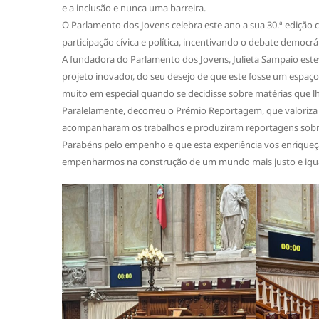
e a inclusão e nunca uma barreira.
O Parlamento dos Jovens celebra este ano a sua 30.ª edição
participação cívica e política, incentivando o debate democrá
A fundadora do Parlamento dos Jovens, Julieta Sampaio estev
projeto inovador, do seu desejo de que este fosse um espaço 
muito em especial quando se decidisse sobre matérias que lh
Paralelamente, decorreu o Prémio Reportagem, que valoriza o
acompanharam os trabalhos e produziram reportagens sobr
Parabéns pelo empenho e que esta experiência vos enriqueça
empenharmos na construção de um mundo mais justo e igual