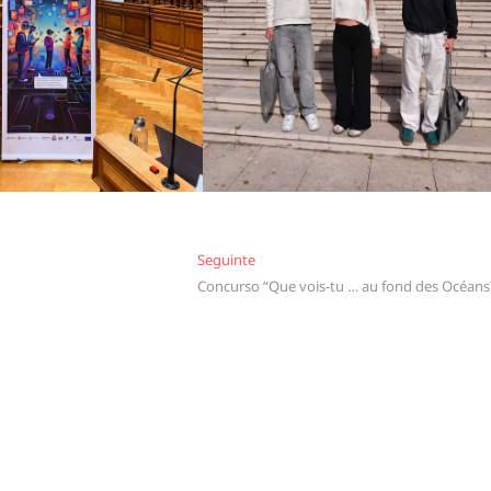
Seguinte
Seguinte
Concurso “Que vois-tu … au fond des Océans