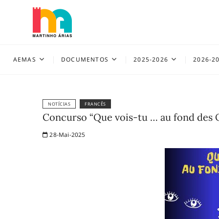
Skip
to
content
AEMAS
AEMAS
DOCUMENTOS
2025-2026
2026-2
NOTÍCIAS
FRANCÊS
Concurso “Que vois-tu … au fond des 
28-Mai-2025