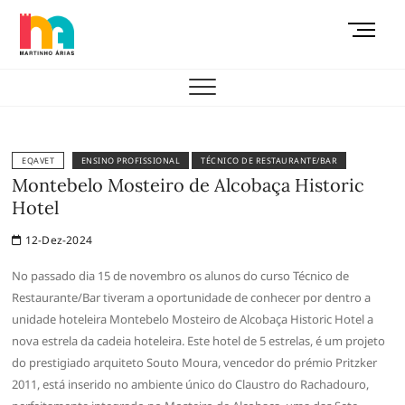
Skip
M
to
e
content
AEMAS
n
u
B
u
t
EQAVET
ENSINO PROFISSIONAL
TÉCNICO DE RESTAURANTE/BAR
t
Montebelo Mosteiro de Alcobaça Historic
o
Hotel
n
12-Dez-2024
No passado dia 15 de novembro os alunos do curso Técnico de
Restaurante/Bar tiveram a oportunidade de conhecer por dentro a
unidade hoteleira Montebelo Mosteiro de Alcobaça Historic Hotel a
nova estrela da cadeia hoteleira. Este hotel de 5 estrelas, é um projeto
do prestigiado arquiteto Souto Moura, vencedor do prémio Pritzker
2011, está inserido no ambiente único do Claustro do Rachadouro,