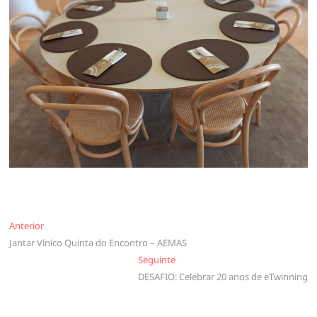
Navegação
Anterior
Anterior
Jantar Vínico Quinta do Encontro – AEMAS
de
Seguinte
Seguinte
artigos
DESAFIO: Celebrar 20 anos de eTwinning