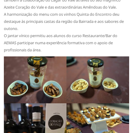
Azeite Coração do Vale e das extraordinárias Amêndoas do Vale.
A harmonização do menu com os vinhos Quinta do Encontro deu
destaque às principais castas da região da Bairrada e aos sabores de
outono.
O jantar vínico permitiu aos alunos do curso Restaurante/Bar do
AEMAS participar numa experiência formativa com o apoio de
profissionais da área.