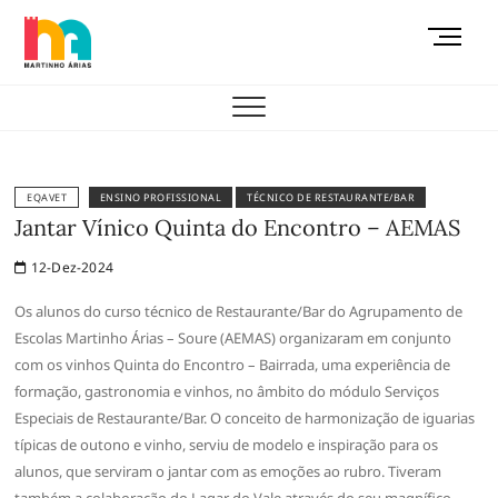
Skip
M
to
e
content
AEMAS
n
u
B
u
t
EQAVET
ENSINO PROFISSIONAL
TÉCNICO DE RESTAURANTE/BAR
t
Jantar Vínico Quinta do Encontro – AEMAS
o
12-Dez-2024
n
Os alunos do curso técnico de Restaurante/Bar do Agrupamento de
Escolas Martinho Árias – Soure (AEMAS) organizaram em conjunto
com os vinhos Quinta do Encontro – Bairrada, uma experiência de
formação, gastronomia e vinhos, no âmbito do módulo Serviços
Especiais de Restaurante/Bar. O conceito de harmonização de iguarias
típicas de outono e vinho, serviu de modelo e inspiração para os
alunos, que serviram o jantar com as emoções ao rubro. Tiveram
também a colaboração do Lagar do Vale através do seu magnífico