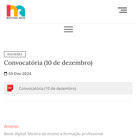
Skip
M
to
e
content
AEMAS
n
u
B
u
t
REUNIÕES
t
Convocatória (10 de dezembro)
o
03-Dez-2024
n
Convocatória (10 de dezembro)
Navegação
Anterior
Anterior
Book digital: Mostra de ensino e formação profissional
de