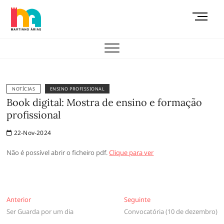
Skip
M
to
e
content
AEMAS
n
u
B
u
t
NOTÍCIAS
ENSINO PROFISSIONAL
t
Book digital: Mostra de ensino e formação
o
profissional
n
22-Nov-2024
Não é possível abrir o ficheiro pdf.
Clique para ver
Navegação
Anterior
Seguinte
Anterior
Seguinte
Ser Guarda por um dia
Convocatória (10 de dezembro)
de