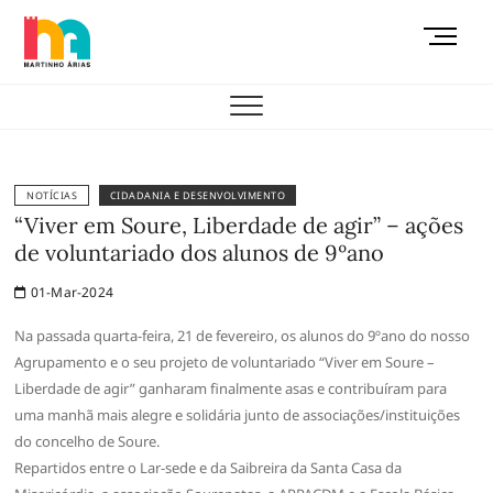
Skip
M
to
e
content
AEMAS
n
u
B
u
t
NOTÍCIAS
CIDADANIA E DESENVOLVIMENTO
t
“Viver em Soure, Liberdade de agir” – ações
o
de voluntariado dos alunos de 9ºano
n
01-Mar-2024
Na passada quarta-feira, 21 de fevereiro, os alunos do 9ºano do nosso
Agrupamento e o seu projeto de voluntariado “Viver em Soure –
Liberdade de agir” ganharam finalmente asas e contribuíram para
uma manhã mais alegre e solidária junto de associações/instituições
do concelho de Soure.
Repartidos entre o Lar-sede e da Saibreira da Santa Casa da