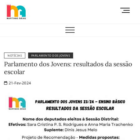
Skip
M
to
e
content
AEMAS
n
u
B
u
t
NOTÍCIAS
PARLAMENTO DOS JOVENS
t
Parlamento dos Jovens: resultados da sessão
o
escolar
n
21-Fev-2024