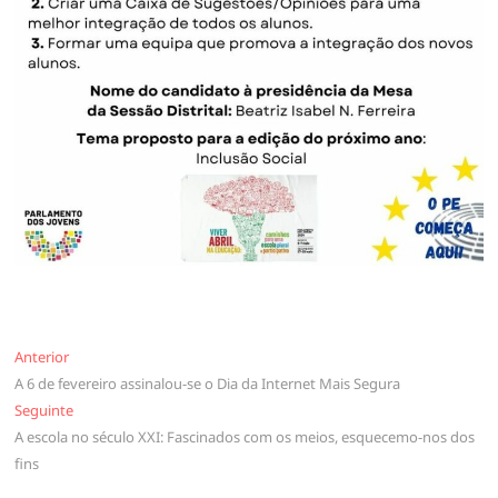
Navegação
Anterior
Anterior
A 6 de fevereiro assinalou-se o Dia da Internet Mais Segura
de
Seguinte
Seguinte
artigos
A escola no século XXI: Fascinados com os meios, esquecemo-nos dos
fins