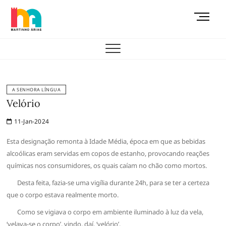
Skip
M
to
e
content
AEMAS
n
u
B
u
t
A SENHORA LÍNGUA
t
Velório
o
11-Jan-2024
n
Esta designação remonta à Idade Média, época em que as bebidas
alcoólicas eram servidas em copos de estanho, provocando reações
químicas nos consumidores, os quais caíam no chão como mortos.
Desta feita, fazia-se uma vigília durante 24h, para se ter a certeza
que o corpo estava realmente morto.
Como se vigiava o corpo em ambiente iluminado à luz da vela,
‘velava-se o corpo’, vindo, daí, ‘velório’.