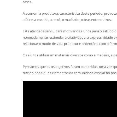
casas.
A economia produtora, característica deste período, provo
a foice, a enxada, a enxó, o machado, o tear, entre outros.
Esta atividade serviu para motivar os alunos para o estudo 
nomeadamente, estimular a criatividade, a expressividade e o
relacionar o modo de vida produtor e sedentário com a for
Os alunos utilizaram materiais diversos como a madeira, a ped
Pensamos que os os objetivos foram cumpridos, uma vez qu
trazido por alguns elementos da comunidade escolar foi posi