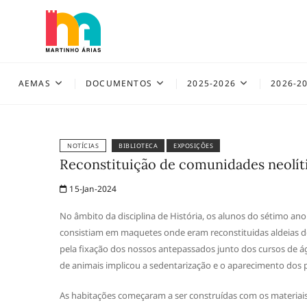
Skip
to
content
AEMAS
AEMAS
DOCUMENTOS
2025-2026
2026-2
NOTÍCIAS
BIBLIOTECA
EXPOSIÇÕES
Reconstituição de comunidades neolít
15-Jan-2024
No âmbito da disciplina de História, os alunos do sétimo an
consistiam em maquetes onde eram reconstituidas aldeias do N
pela fixação dos nossos antepassados junto dos cursos de águ
de animais implicou a sedentarização e o aparecimento dos 
As habitações começaram a ser construídas com os materiais 