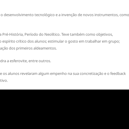
ca o desenvolvimento tecnológico e a invenção de novos instrumentos, com
da Pré-História, Período do Neolítico. Teve também como objetivos,
 espírito crítico dos alunos; estimular o gosto em trabalhar em grupo;
mação dos primeiros aldeamentos.
ra a esferovite, entre outros.
e os alunos revelaram algum empenho na sua concretização e o feedback
tivo.