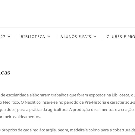
027
BIBLIOTECA
ALUNOS E PAIS
CLUBES E PR
icas
o de escolaridade elaboraram trabalhos que foram expostos na Biblioteca, q
eolítico. O Neolítico insere-se no período da Pré-História e caracterizou-
a doce, para a prática da agricultura. A produção de alimentos e a criação
primeiros aldeamentos.
próprios de cada região: argila, pedra, madeira e colmo para a cobertura d