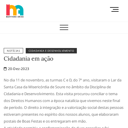
Skip
M
to
e
content
AEMAS
n
u
B
u
t
NOTÍCIAS
CIDADANIA E DESENVOLVIMENTO
t
Cidadania em ação
o
20-Dez-2023
n
No dia 11 de novembro, as turmas C e D, do 7º ano, visitaram o Lar da
Santa Casa da Misericórdia de Soure no âmbito da Disciplina de
Cidadania e Desenvolvimento. Esta visita procurou conciliar o tema
dos Direitos Humanos com a época natalícia que vivemos neste final
de período. O direito à integração e a valorização social destas pessoas
estiveram presentes no espírito dos nossos alunos, que elaboraram
postais de Boas Festas e os entregaram em mão.
A atividade permitiu a confraternização de duas gerações e foi