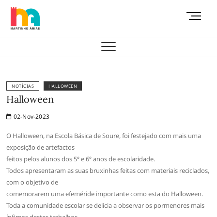
Skip
M
to
e
content
AEMAS
n
u
B
u
t
NOTÍCIAS
HALLOWEEN
t
Halloween
o
02-Nov-2023
n
O Halloween, na Escola Básica de Soure, foi festejado com mais uma
exposição de artefactos
feitos pelos alunos dos 5º e 6º anos de escolaridade.
Todos apresentaram as suas bruxinhas feitas com materiais reciclados,
com o objetivo de
comemorarem uma efeméride importante como esta do Halloween.
Toda a comunidade escolar se delicia a observar os pormenores mais
ínfimos destes trabalhos