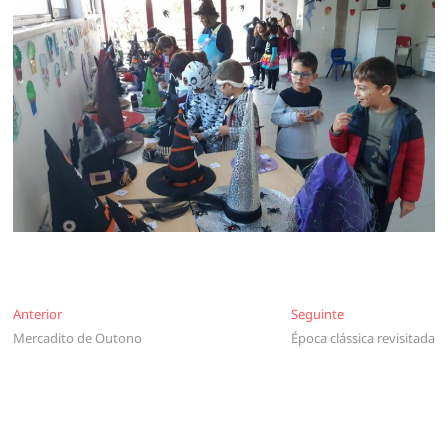
Navegação
Anterior
Seguinte
Anterior
Seguinte
Mercadito de Outono
Época clássica revisitada
de
artigos