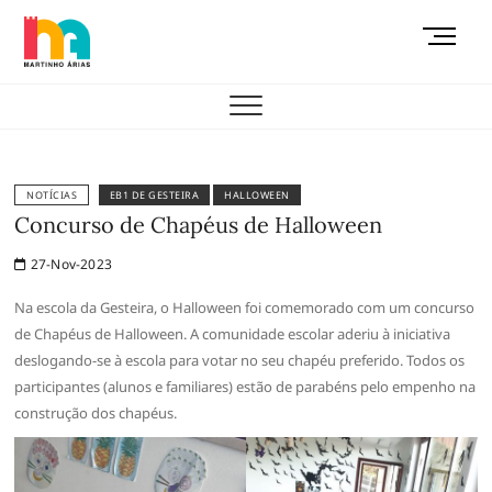
Skip
M
to
e
content
AEMAS
n
u
B
u
t
NOTÍCIAS
EB1 DE GESTEIRA
HALLOWEEN
t
Concurso de Chapéus de Halloween
o
27-Nov-2023
n
Na escola da Gesteira, o Halloween foi comemorado com um concurso
de Chapéus de Halloween. A comunidade escolar aderiu à iniciativa
deslogando-se à escola para votar no seu chapéu preferido. Todos os
participantes (alunos e familiares) estão de parabéns pelo empenho na
construção dos chapéus.