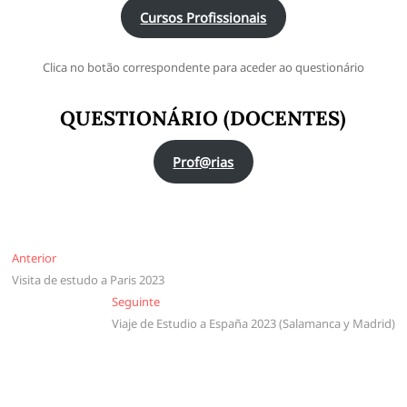
Cursos Profissionais
Clica no botão correspondente para aceder ao questionário
QUESTIONÁRIO (DOCENTES)
Prof@rias
Navegação
Anterior
Anterior
Visita de estudo a Paris 2023
de
Seguinte
Seguinte
artigos
Viaje de Estudio a España 2023 (Salamanca y Madrid)