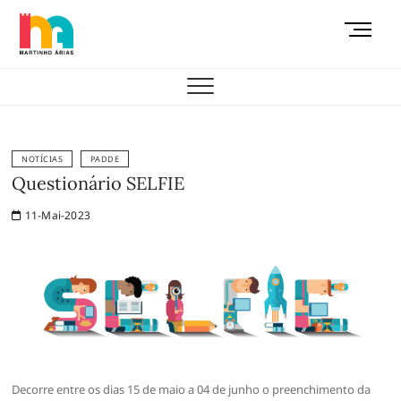
Skip
M
to
e
content
AEMAS
n
u
B
u
t
NOTÍCIAS
PADDE
t
Questionário SELFIE
o
11-Mai-2023
n
Decorre entre os dias 15 de maio a 04 de junho o preenchimento da