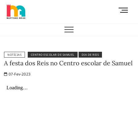
Skip
M
to
e
content
AEMAS
n
u
B
u
t
NOTÍCIAS
CENTRO ESCOLAR DE SAMUEL
DIA DE REIS
t
A festa dos Reis no Centro escolar de Samuel
o
07-Fev-2023
n