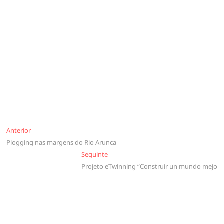
Navegação
Anterior
Anterior
Plogging nas margens do Rio Arunca
de
Seguinte
Seguinte
artigos
Projeto eTwinning “Construir un mundo mejo