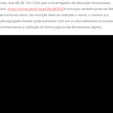
– maio, dias 08, 09, 10 e 12.Os pais e encarregados de educação interessados
ário:
https://forms.gle/6s1bseXZ8vz8QG3i7
A inscrição também pode ser fei
 de turma do aluno. Na inscrição deve ser indicado o nome, o número e a
da agregado familiar pode participar com um ou dois elementos.O sucess
 conhecimento e utilização de forma segura das ferramentas digitais.