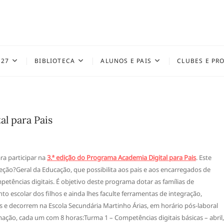
027
BIBLIOTECA
ALUNOS E PAIS
CLUBES E PR
al para Pais
ra participar na
3.ª edição do Programa Academia Digital para Pais
. Este
ção?Geral da Educação, que possibilita aos pais e aos encarregados de
tências digitais. É objetivo deste programa dotar as famílias de
o escolar dos filhos e ainda lhes faculte ferramentas de integração,
is e decorrem na Escola Secundária Martinho Árias, em horário pós-laboral
rmação, cada um com 8 horas:Turma 1 – Competências digitais básicas – abril,