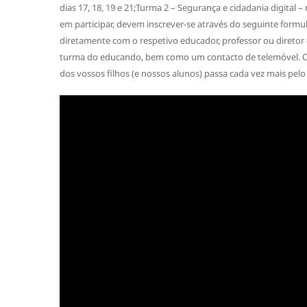
dias 17, 18, 19 e 21;Turma 2 – Segurança e cidadania digital 
em participar, devem inscrever-se através do seguinte formul
diretamente com o respetivo educador, professor ou diretor
turma do educando, bem como um contacto de telemóvel. Ca
dos vossos filhos (e nossos alunos) passa cada vez mais pelo