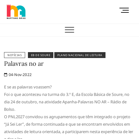
Skip
M
to
e
content
AEMAS
n
u
B
u
t
NOTÍCIAS
EB DE SOURE
PLANO NACIONAL DE LEITURA
t
Palavras no ar
o
04-Nov-2022
n
E se as palavras voassem?
Foi o que aconteceu na turma do 3.º E, da Escola Básica de Soure, no
dia 24 de outubro, na atividade Apanha-Palavras NO AR – Rádio de
Bolso.
O PNL2027 convidou os agrupamentos que têm integrado o projeto
“Já Sei Ler”, de forma continuada e que se encontram envolvidos em
atividades de leitura orientada, a participarem nesta experiência de ler
e dar a ler.