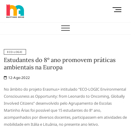
Skip
M
to
e
content
AEMAS
n
u
B
u
t
ECO-LOGIC
t
Estudantes do 8º ano promovem práticas
o
ambientais na Europa
n
12-Ago-2022
No âmbito do projeto Erasmus+ intitulado “ECO-LOGIC Environmental
Consciousness as Opportunity: from Leonardo to Oncoming, Globally
Involved Citizens” desenvolvido pelo Agrupamento de Escolas
Martinho Árias foi possível que 15 estudantes do 8º ano,
acompanhados por diversos docentes, participassem em atividades de
mobilidade em Itália e Lituânia, no presente ano letivo.