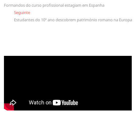
Formandos do curso profissional estagiam em Espanha
de
Seguinte
Seguinte
artigos
Estudantes do 10º ano descobrem património romano na Europa