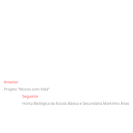
Navegação
Anterior
Anterior
Projeto “Muros com Vida”
de
Seguinte
Seguinte
artigos
Horta Biológica da Escola Básica e Secundária Martinho Árias