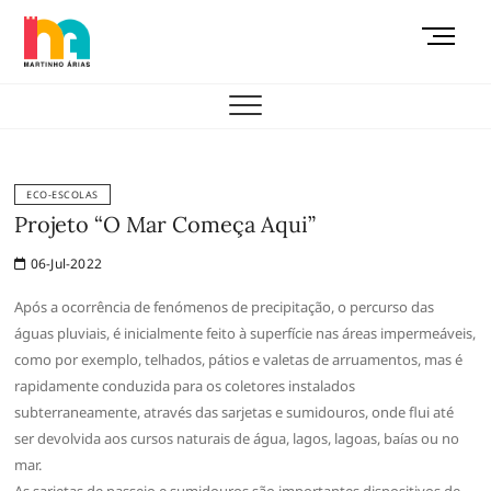
Skip
M
to
e
content
AEMAS
n
u
B
u
t
ECO-ESCOLAS
t
Projeto “O Mar Começa Aqui”
o
06-Jul-2022
n
Após a ocorrência de fenómenos de precipitação, o percurso das
águas pluviais, é inicialmente feito à superfície nas áreas impermeáveis,
como por exemplo, telhados, pátios e valetas de arruamentos, mas é
rapidamente conduzida para os coletores instalados
subterraneamente, através das sarjetas e sumidouros, onde flui até
ser devolvida aos cursos naturais de água, lagos, lagoas, baías ou no
mar.
As sarjetas de passeio e sumidouros são importantes dispositivos de