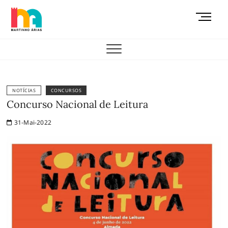
Skip
M
to
e
content
AEMAS
n
u
B
u
t
NOTÍCIAS
CONCURSOS
t
Concurso Nacional de Leitura
o
31-Mai-2022
n