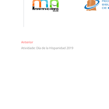
Navegação
Anterior
Anterior
Atividade: Día de la Hispanidad 2019
de
artigos