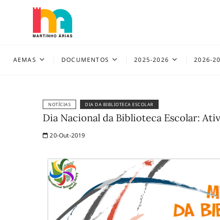
Skip
to
content
AEMAS
AEMAS
DOCUMENTOS
2025-2026
2026-2
NOTÍCIAS
DIA DA BIBLIOTECA ESCOLAR
Dia Nacional da Biblioteca Escolar: Ati
20-Out-2019