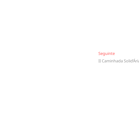
Seguinte
Seguinte
II Caminhada Solid’Ári