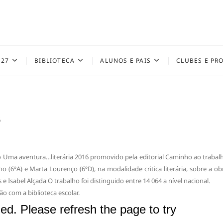
027
BIBLIOTECA
ALUNOS E PAIS
CLUBES E PR
6
o Uma aventura…literária 2016 promovido pela editorial Caminho ao trabal
no (6ºA) e Marta Lourenço (6ºD), na modalidade critica literária, sobre a ob
Isabel Alçada O trabalho foi distinguido entre 14 064 a nível nacional.
ão com a biblioteca escolar.