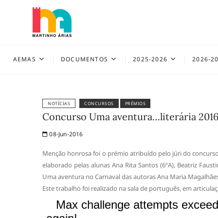
Skip
to
content
AEMAS
AEMAS
DOCUMENTOS
2025-2026
2026-2
NOTÍCIAS
CONCURSOS
PRÉMIOS
Concurso Uma aventura…literária 201
08-Jun-2016
Menção honrosa foi o prémio atribuído pelo júri do concurs
elaborado pelas alunas Ana Rita Santos (6ºA), Beatriz Fausti
Uma aventura no Carnaval das autoras Ana Maria Magalhães e 
Este trabalho foi realizado na sala de português, em articulaç