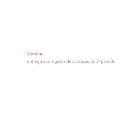
Navegação
Anterior
Anterior
Entrega dos registos de avaliação do 3º período
de
artigos