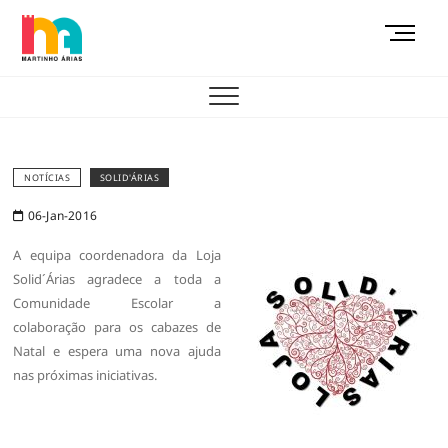
Skip
M
to
e
content
AEMAS
n
u
B
u
t
NOTÍCIAS
SOLID'ÁRIAS
t
06-Jan-2016
o
n
A equipa coordenadora da Loja
Solid´Árias agradece a toda a
Comunidade Escolar a
colaboração para os cabazes de
Natal e espera uma nova ajuda
nas próximas iniciativas.