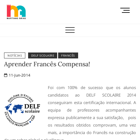
Skip
M
to
e
content
AEMAS
n
u
B
u
t
NOTÍCIAS
DELF SCOLAIRE
FRANCÊS
t
Aprender Francês Compensa!
o
11-Jun-2014
n
Foi com 100% de sucesso que os alunos
candidatos ao DELF SCOLAIRE 2014
conseguiram esta certificação internacional. A
equipa de professores acompanhantes
expressa publicamente a sua satisfação, pois
os resultados obtidos comprovam, uma vez
mais, a importância do Francês na construção
de um saber global e plurilingue.