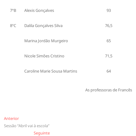
7ºB
Alexis Gonçalves
93
8ºC
Dalila Gonçalves Silva
76,5
Marina Jordão Murgeiro
65
Nicole Simões Cristino
71,5
Caroline Marie Sousa Martins
64
As professoras de Francês
Navegação
Anterior
Anterior
Sessão “Abril vai à escola”
de
Seguinte
Seguinte