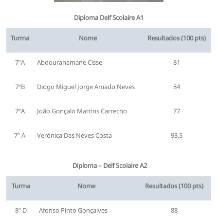
Diploma Delf Scolaire A1
Turma
Nome
Resultados (100 pts)
7ºA
Abdourahamane Cisse
81
7ºB
Diogo Miguel Jorge Amado Neves
84
7ºA
João Gonçalo Martins Carrecho
77
7º A
Verónica Das Neves Costa
93,5
Diploma – Delf Scolaire A2
Turma
Nome
Resultados (100 pts)
8º D
Afonso Pinto Gonçalves
88