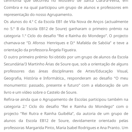
cerimónia que decorreu no Mosteiro de Santa Clara-a-Velha, em
Coimbra e na qual participou um grupo de alunos e professores em
representação do nosso Agrupamento.
Os alunos do 4.º C da Escola EB1 de Vila Nova de Anços (actualmente
no 5.º B da Escola EB12 de Soure) ganharam o primeiro prémio na
categoria 1.º Ciclo do desafio “Rei e Rainha do Mondego”. O projecto
chamava-se “D. Afonso Henriques e D.ª Mafalda de Sabóia” e teve a
orientação da professora Ângela Figueira.
O outro primeiro prémio foi obtido por um grupo de alunos da Escola
Secundária/3 Martinho Árias de Soure que, sob a orientação de alguns
professores das áreas disciplinares de Artes/Educação Visual,
Geografia, História e Informática., responderam ao desafio “O meu
monumento: passado, presente e futuro” com a elaboração de um
livro e um vídeo sobre o Castelo de Soure.
Refira-se ainda que o Agrupamento de Escolas participou também na
categoria 2.º Ciclo do desafio “Rei e Rainha do Mondego” com o
projecto “Rei Rutra e Rainha Guibélia”, da autoria de um grupo de
alunos da Escola EB12 de Soure, devidamente orientado pelas
professoras Margarida Pinto, Maria Isabel Rodrigues e Ana Pranto. Um