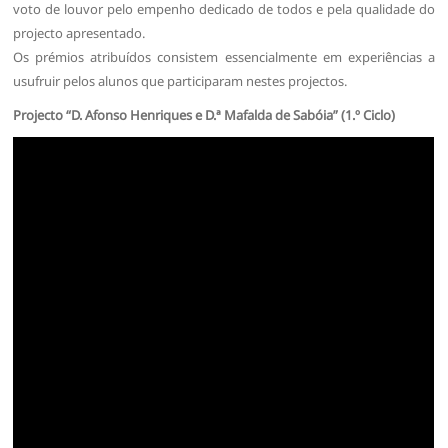
voto de louvor pelo empenho dedicado de todos e pela qualidade do
projecto apresentado.
Os prémios atribuídos consistem essencialmente em experiências a
usufruir pelos alunos que participaram nestes projectos.
Projecto “D. Afonso Henriques e D.ª Mafalda de Sabóia” (1.º Ciclo)