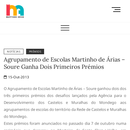
Skip
M
to
e
content
AEMAS
n
u
B
u
t
NOTÍCIAS
PRÉMIOS
t
Agrupamento de Escolas Martinho de Árias –
o
Soure Ganha Dois Primeiros Prémios
n
15-Out-2013
O Agrupamento de Escolas Martinho de Árias – Soure ganhou dois dos
três primeiros prémios dos desafios lançados pela Agência para o
Desenvolvimento dos Castelos e Muralhas do Mondego aos
agrupamentos de escolas do território da Rede de Castelos e Muralhas
do Mondego.
Estes prémios foram anunciados no passado dia 7 de outubro numa