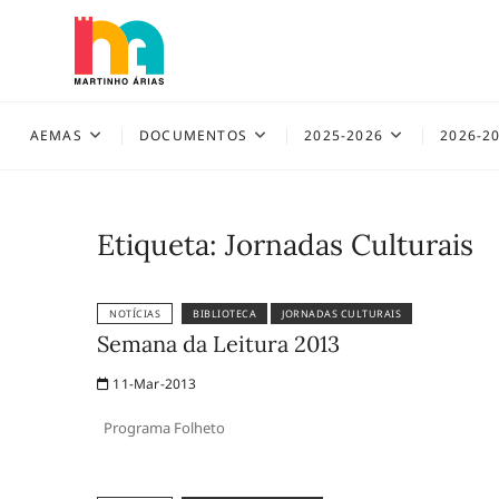
Skip
to
content
AEMAS
AEMAS
DOCUMENTOS
2025-2026
2026-2
Etiqueta:
Jornadas Culturais
NOTÍCIAS
BIBLIOTECA
JORNADAS CULTURAIS
Semana da Leitura 2013
11-Mar-2013
Programa Folheto