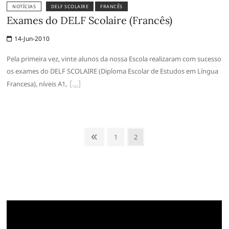
NOTÍCIAS
DELF SCOLAIRE
FRANCÊS
Exames do DELF Scolaire (Francês)
14-Jun-2010
Pela primeira vez, vinte alunos da nossa Escola realizaram com sucesso
os exames do DELF SCOLAIRE (Diploma Escolar de Estudos em Língua
Francesa), níveis A1,
Paginação
Anterior
Page
Page
1
2
dos
conteúdos