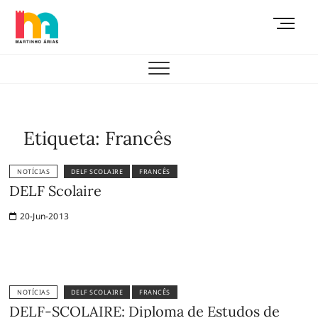
Skip
M
to
e
content
AEMAS
n
u
B
u
t
Etiqueta:
Francês
t
o
NOTÍCIAS
DELF SCOLAIRE
FRANCÊS
n
DELF Scolaire
20-Jun-2013
NOTÍCIAS
DELF SCOLAIRE
FRANCÊS
DELF-SCOLAIRE: Diploma de Estudos de