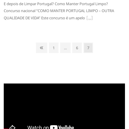
E depois de Limpar Portugal? Como Manter Portugal Limpo?
Concurso nacional “COMO MANTER PORTUGAL LIMPO – OUTRA
QUALIDADE DE VIDA” Este concurso é um apelo
Paginação
Anterior
Page
Page
Page
1
…
6
7
dos
conteúdos