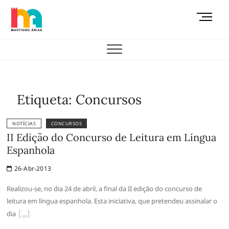
Skip
M
to
e
content
AEMAS
n
u
B
u
t
Etiqueta:
Concursos
t
o
NOTÍCIAS
CONCURSOS
n
II Edição do Concurso de Leitura em Língua
Espanhola
26-Abr-2013
Realizou-se, no dia 24 de abril, a final da II edição do concurso de
leitura em língua espanhola. Esta iniciativa, que pretendeu assinalar o
dia