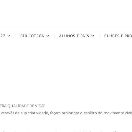
027
BIBLIOTECA
ALUNOS E PAIS
CLUBES E PR
?
TRA QUALIDADE DE VIDA”
, através da sua criatividade, façam prolongar o espírito do movimento cívi