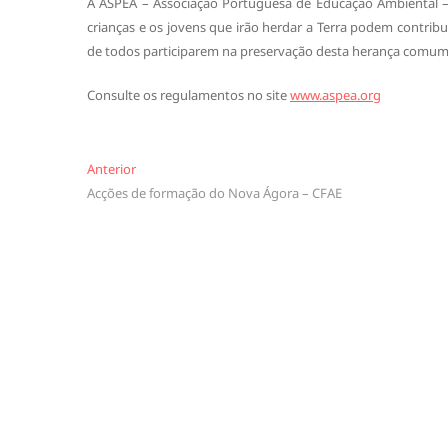
A ASPEA – Associação Portuguesa de Educação Ambiental – é 
crianças e os jovens que irão herdar a Terra podem contribu
de todos participarem na preservação desta herança comum
Consulte os regulamentos no site
www.aspea.org
Navegação
Anterior
Anterior
Acções de formação do Nova Ágora – CFAE
de
artigos