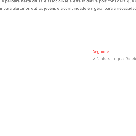
parceira nesta causa e associou-se a esta iniciativa pois considera que 
ir para alertar os outros jovens e a comunidade em geral para a necessida
.
Seguinte
Seguinte
A Senhora língua: Rubri