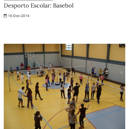
Desporto Escolar: Basebol
10-Dez-2014