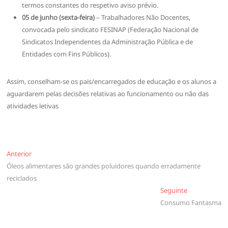
termos constantes do respetivo aviso prévio.
05 de junho (sexta-feira)
– Trabalhadores Não Docentes,
convocada pelo sindicato FESINAP (Federação Nacional de
Sindicatos Independentes da Administração Pública e de
Entidades com Fins Públicos).
Assim, conselham-se os pais/encarregados de educação e os alunos a
aguardarem pelas decisões relativas ao funcionamento ou não das
atividades letivas
Navegação
Anterior
Anterior
Óleos alimentares são grandes poluidores quando erradamente
de
reciclados
artigos
Seguinte
Seguinte
Consumo Fantasma