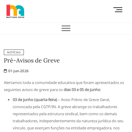
Skip
M
to
e
content
AEMAS
n
u
B
u
t
NOTÍCIAS
t
Pré-Avisos de Greve
o
01-Jun-2026
n
Alertamos toda a comunidade educativa que foram apresentados os
seguintes avisos de greve para os
dias 03 e 05 de junho
:
03 de junho (quarta-feira)
– Aviso Prévio de Greve Geral,
convocada pela CGTP/IN. A greve abrange os trabalhadores
representados pela estrutura sindical, bem como os demais
trabalhadores, independentemente da natureza jurídica do seu
vínculo, que exerçam funções na entidade empregadora, nos