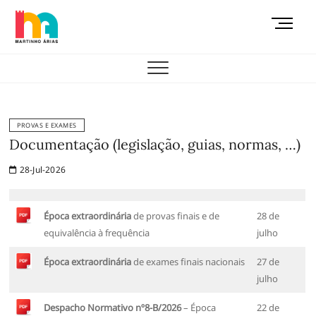
Skip
M
to
e
content
AEMAS
n
u
B
u
t
PROVAS E EXAMES
t
Documentação (legislação, guias, normas, …)
o
28-Jul-2026
n
Época extraordinária
de provas finais e de
28 de
equivalência à frequência
julho
Época extraordinária
de exames finais nacionais
27 de
julho
Despacho Normativo nº8-B/2026
– Época
22 de