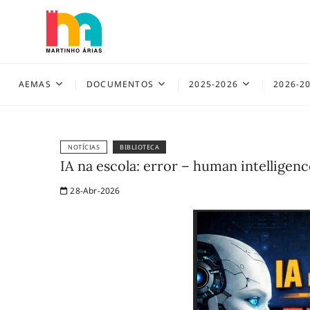
Skip
to
content
AEMAS
AEMAS
DOCUMENTOS
2025-2026
2026-2
NOTÍCIAS
BIBLIOTECA
IA na escola: error – human intelligen
28-Abr-2026