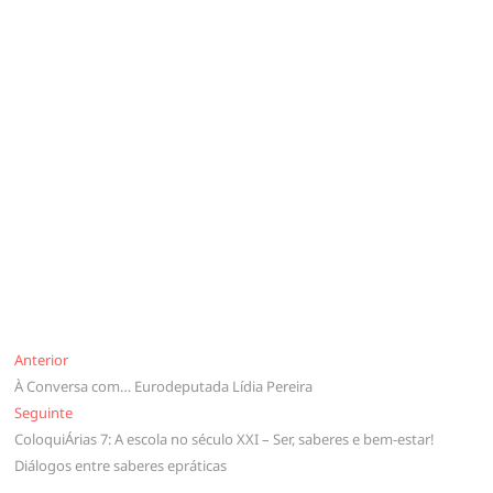
Navegação
Anterior
Anterior
À Conversa com… Eurodeputada Lídia Pereira
de
Seguinte
Seguinte
artigos
ColoquiÁrias 7: A escola no século XXI – Ser, saberes e bem-estar!
Diálogos entre saberes epráticas