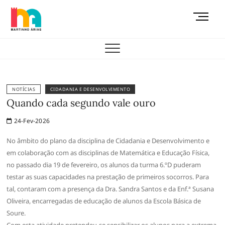
Skip
M
to
e
content
AEMAS
n
u
B
u
t
NOTÍCIAS
CIDADANIA E DESENVOLVIMENTO
t
Quando cada segundo vale ouro
o
24-Fev-2026
n
No âmbito do plano da disciplina de Cidadania e Desenvolvimento e
em colaboração com as disciplinas de Matemática e Educação Física,
no passado dia 19 de fevereiro, os alunos da turma 6.ºD puderam
testar as suas capacidades na prestação de primeiros socorros. Para
tal, contaram com a presença da Dra. Sandra Santos e da Enf.ª Susana
Oliveira, encarregadas de educação de alunos da Escola Básica de
Soure.
Com esta atividade pretendeu-se sensibilizar os alunos para a extrema