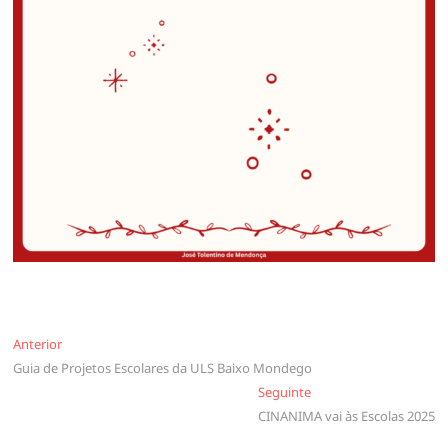
Navegação
Anterior
Anterior
Guia de Projetos Escolares da ULS Baixo Mondego
de
Seguinte
Seguinte
artigos
CINANIMA vai às Escolas 2025