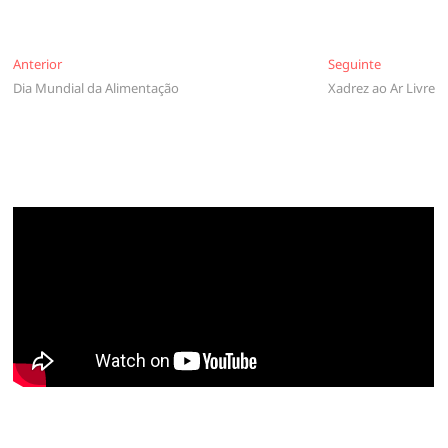
Navegação
Anterior
Seguinte
Anterior
Seguinte
Dia Mundial da Alimentação
Xadrez ao Ar Livre
de
artigos