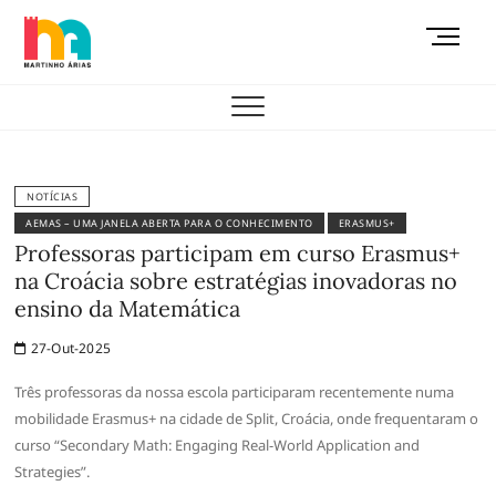
Skip
M
to
e
content
AEMAS
n
u
B
u
t
NOTÍCIAS
t
AEMAS – UMA JANELA ABERTA PARA O CONHECIMENTO
ERASMUS+
o
Professoras participam em curso Erasmus+
n
na Croácia sobre estratégias inovadoras no
ensino da Matemática
27-Out-2025
Três professoras da nossa escola participaram recentemente numa
mobilidade Erasmus+ na cidade de Split, Croácia, onde frequentaram o
curso “Secondary Math: Engaging Real-World Application and
Strategies”.