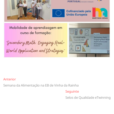
Navegação
Anterior
Anterior
Semana da Alimentação na EB de Vinha da Rainha
de
Seguinte
Seguinte
artigos
Selos de Qualidade eTwinning