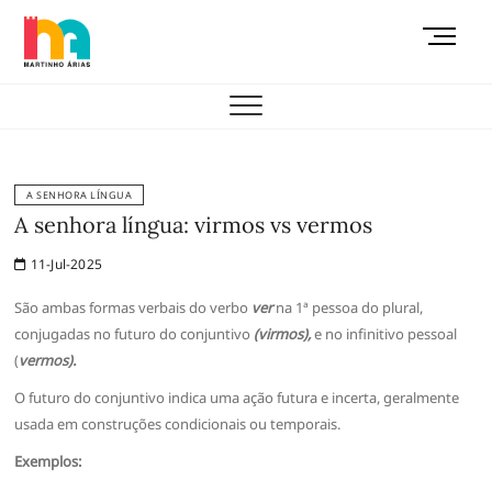
Skip
M
to
e
content
AEMAS
n
u
B
u
t
A SENHORA LÍNGUA
t
A senhora língua: virmos vs vermos
o
11-Jul-2025
n
São ambas formas verbais do verbo
ver
na 1ª pessoa do plural,
conjugadas
no futuro do conjuntivo
(virmos),
e no infinitivo pessoal
(
vermos).
O futuro do conjuntivo
indica uma ação futura e incerta, geralmente
usada em construções condicionais ou temporais.
Exemplos: