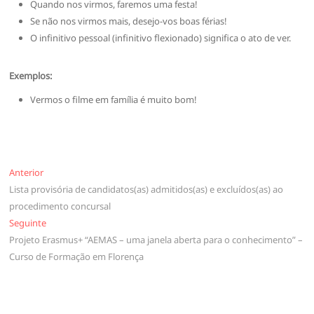
Quando nos virmos, faremos uma festa!
Se não nos virmos mais, desejo-vos boas férias!
O infinitivo pessoal (infinitivo flexionado) significa o ato de ver.
Exemplos:
Vermos o filme em família é muito bom!
Navegação
Anterior
Anterior
Lista provisória de candidatos(as) admitidos(as) e excluídos(as) ao
de
procedimento concursal
artigos
Seguinte
Seguinte
Projeto Erasmus+ “AEMAS – uma janela aberta para o conhecimento” –
Curso de Formação em Florença