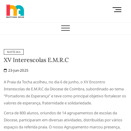
Skip
M
to
e
content
AEMAS
n
u
B
u
t
NOTÍCIAS
t
XV Interescolas E.M.R.C
o
23-Jun-2025
n
A Praia da Tocha acolheu, no dia 6 de junho, o XV Encontro
Interescolas de E.M.R.C da Diocese de Coimbra, subordinado ao tema
“Portadores de Esperança” e teve como principal objetivo fortalecer os
valores de esperança, fraternidade e solidariedade.
Cerca de 800 alunos, oriundos de 14 agrupamentos de escolas da
Diocese, participaram em diversas atividades, distribuídas por vários
espaços da referida praia. O nosso Agrupamento marcou presença,