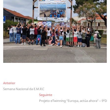
Navegação
Anterior
Anterior
Semana Nacional da E.M.R.C
de
Seguinte
Seguinte
artigos
Projeto eTwinning “Europa, actúa ahora” – 9ºD