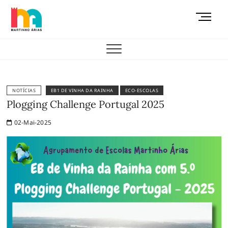
Skip
M
to
e
content
AEMAS
n
u
B
u
t
NOTÍCIAS
EB1 DE VINHA DA RAINHA
ECO-ESCOLAS
t
Plogging Challenge Portugal 2025
o
02-Mai-2025
n