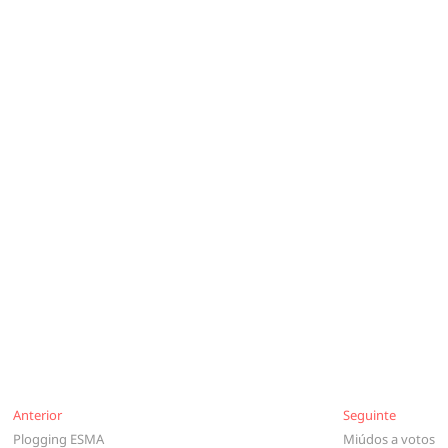
Navegação
Anterior
Seguinte
Anterior
Seguinte
Plogging ESMA
Miúdos a votos