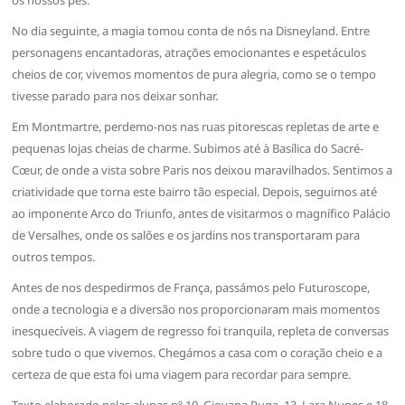
No dia seguinte, a magia tomou conta de nós na Disneyland. Entre
personagens encantadoras, atrações emocionantes e espetáculos
cheios de cor, vivemos momentos de pura alegria, como se o tempo
tivesse parado para nos deixar sonhar.
Em Montmartre, perdemo-nos nas ruas pitorescas repletas de arte e
pequenas lojas cheias de charme. Subimos até à Basílica do Sacré-
Cœur, de onde a vista sobre Paris nos deixou maravilhados. Sentimos a
criatividade que torna este bairro tão especial. Depois, seguimos até
ao imponente Arco do Triunfo, antes de visitarmos o magnífico Palácio
de Versalhes, onde os salões e os jardins nos transportaram para
outros tempos.
Antes de nos despedirmos de França, passámos pelo Futuroscope,
onde a tecnologia e a diversão nos proporcionaram mais momentos
inesquecíveis. A viagem de regresso foi tranquila, repleta de conversas
sobre tudo o que vivemos. Chegámos a casa com o coração cheio e a
certeza de que esta foi uma viagem para recordar para sempre.
Texto elaborado pelas alunas nº 10, Giovana Puga, 13, Lara Nunes e 18,