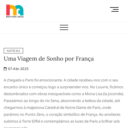
Skip
M
to
e
content
AEMAS
n
u
B
u
t
NOTÍCIAS
t
Uma Viagem de Sonho por França
o
07-Abr-2025
n
A chegada a Paris foi emocionante. A cidade recebeu-nos com o seu
encanto único e começou logo a surpreender-nos. No Louvre, ficámos
deslumbrados com obras inesquecíveis como a Mona Lisa (la Joconde).
Passeámos ao longo do rio Sena, absorvendo a beleza da cidade, até
chegarmos à majestosa Catedral de Notre-Dame de Paris, onde
parámos no Ponto Zero, o coração simbólico de França. Ao anoitecer,
subimos à Torre Eiffel e contemplámos as luzes de Paris a brilhar sob
os nossos pés.