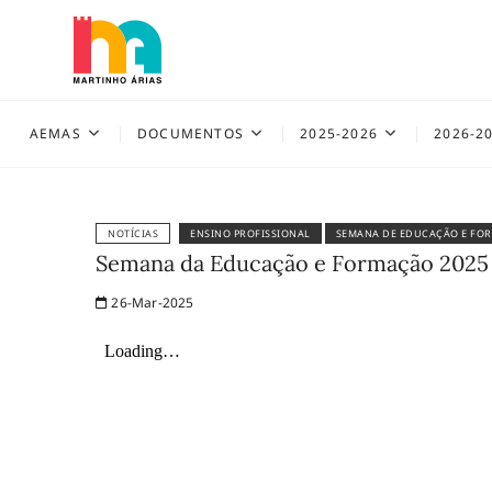
Skip
to
content
AEMAS
AEMAS
DOCUMENTOS
2025-2026
2026-2
NOTÍCIAS
ENSINO PROFISSIONAL
SEMANA DE EDUCAÇÃO E FO
Semana da Educação e Formação 2025
26-Mar-2025