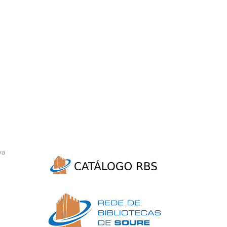
eguinte
va