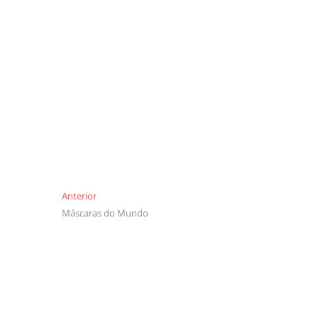
Navegação
Anterior
Anterior
Máscaras do Mundo
de
artigos