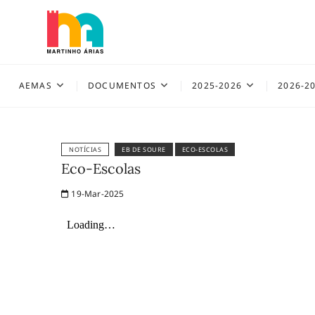
Skip
to
content
AEMAS
AEMAS
DOCUMENTOS
2025-2026
2026-2
NOTÍCIAS
EB DE SOURE
ECO-ESCOLAS
Eco-Escolas
19-Mar-2025