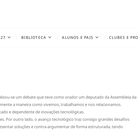
027
BIBLIOTECA
ALUNOS E PAIS
CLUBES E PR
realizou-se um debate que teve como orador um deputado da Assembleia da
amente a maneira como vivemos, trabalhamos e nos relacionamos.
tado e dependente de inovações tecnológicas.
s. Por outro lado, o avanço tecnológico traz consigo grandes desafios
resentar soluções e contra-argumentar de forma estruturada, tendo