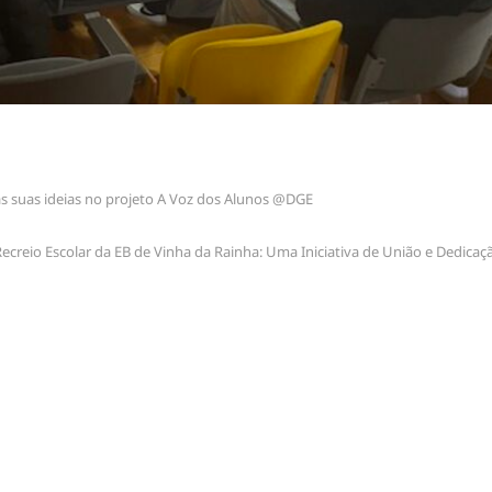
s suas ideias no projeto A Voz dos Alunos @DGE
e
Recreio Escolar da EB de Vinha da Rainha: Uma Iniciativa de União e Dedicaç