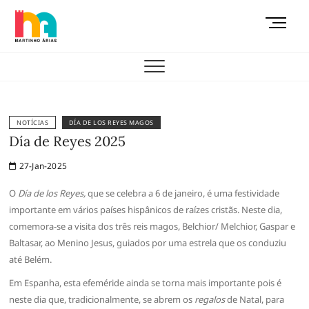
Skip
M
to
e
content
AEMAS
n
u
B
u
t
NOTÍCIAS
DÍA DE LOS REYES MAGOS
t
Día de Reyes 2025
o
27-Jan-2025
n
O
Día de los Reyes,
que se celebra a 6 de janeiro, é uma festividade
importante em vários países hispânicos de raízes cristãs. Neste dia,
comemora-se a visita dos três reis magos, Belchior/ Melchior, Gaspar e
Baltasar, ao Menino Jesus, guiados por uma estrela que os conduziu
até Belém.
Em Espanha, esta efeméride ainda se torna mais importante pois é
neste dia que, tradicionalmente, se abrem os
regalos
de Natal, para