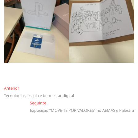
Navegação
Anterior
Anterior
Tecnologias, escola e bem-estar digital
de
Seguinte
Seguinte
artigos
Exposição “MOVE-TE POR VALORES” no AEMAS e Palestra