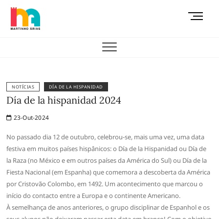
Skip
M
to
e
content
AEMAS
n
u
B
u
t
NOTÍCIAS
DÍA DE LA HISPANIDAD
t
Día de la hispanidad 2024
o
23-Out-2024
n
No passado dia 12 de outubro, celebrou-se, mais uma vez, uma data
festiva em muitos países hispânicos: o Día de la Hispanidad ou Día de
la Raza (no México e em outros países da América do Sul) ou Día de la
Fiesta Nacional (em Espanha) que comemora a descoberta da América
por Cristovão Colombo, em 1492. Um acontecimento que marcou o
início do contacto entre a Europa e o continente Americano.
À semelhança de anos anteriores, o grupo disciplinar de Espanhol e os
seus alunos não deixaram passar esta data em branco! Com o objetivo