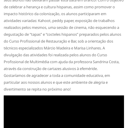
de celebrar a herança e cultura hispanas, assim como promover o
impacto histórico da colonização, os alunos participaram em
atividades variadas: Kahoot, peddy paper, exposição de trabalhos
realizados pelos mesmos, uma sessão de cinema, não esquecendo a
degustação de “tapas” e “cocteles hispanos” preparados pelos alunos
do Curso Profissional de Restauração e Bar, sob a orientação dos
técnicos especializados Márcio Madeira e Marisa Linhares. A
divulgação das atividades foi realizada pelos alunos do Curso
Profissional de Multimédia com ajuda da professora Sandrina Costa,
através da construção de cartazes alusivos à efeméride.
Gostaríamos de agradecer a toda a comunidade educativa, em
particular aos nossos alunos e que este ambiente de alegria e
divertimento se repita no próximo ano!