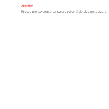
Navegação
Anterior
Anterior
Procedimento concursal para diretor(a) do cfae nova ágora
de
artigos