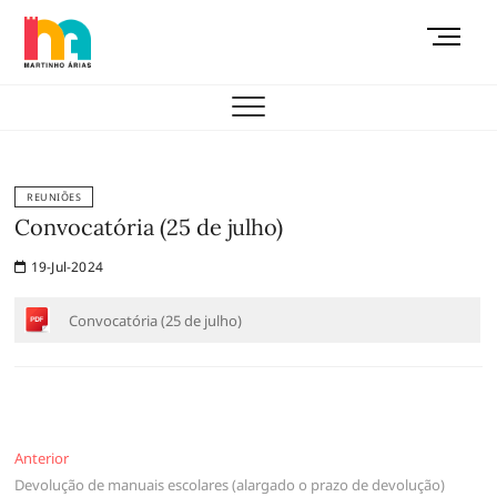
Skip
M
to
e
content
AEMAS
n
u
B
u
t
REUNIÕES
t
Convocatória (25 de julho)
o
19-Jul-2024
n
Convocatória (25 de julho)
Navegação
Anterior
Anterior
Devolução de manuais escolares (alargado o prazo de devolução)
de