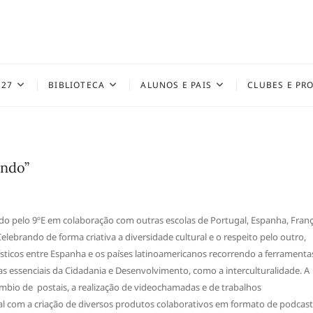
027
BIBLIOTECA
ALUNOS E PAIS
CLUBES E PR
undo”
do pelo 9ºE em colaboração com outras escolas de Portugal, Espanha, Fran
ebrando de forma criativa a diversidade cultural e o respeito pelo outro,
uísticos entre Espanha e os países latinoamericanos recorrendo a ferramenta
s essenciais da Cidadania e Desenvolvimento, como a interculturalidade. A
âmbio de postais, a realização de videochamadas e de trabalhos
ral com a criação de diversos produtos colaborativos em formato de podcast