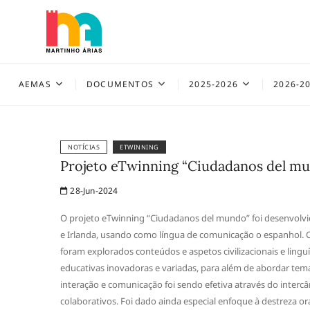
Skip
to
content
AEMAS
AEMAS
DOCUMENTOS
2025-2026
2026-2
NOTÍCIAS
ETWINNING
Projeto eTwinning “Ciudadanos del m
28-Jun-2024
O projeto eTwinning “Ciudadanos del mundo” foi desenvolvi
e Irlanda, usando como língua de comunicação o espanhol. Cel
foram explorados conteúdos e aspetos civilizacionais e ling
educativas inovadoras e variadas, para além de abordar tema
interação e comunicação foi sendo efetiva através do interc
colaborativos. Foi dado ainda especial enfoque à destreza o