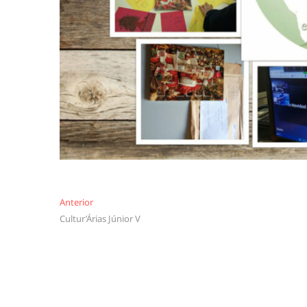
Navegação
Anterior
Anterior
Cultur’Árias Júnior V
de
artigos