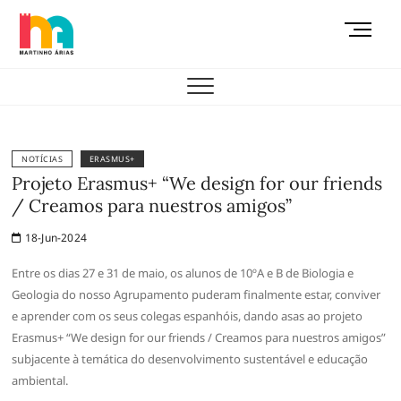
Skip
M
to
e
content
AEMAS
n
u
B
u
t
NOTÍCIAS
ERASMUS+
t
Projeto Erasmus+ “We design for our friends
o
/ Creamos para nuestros amigos”
n
18-Jun-2024
Entre os dias 27 e 31 de maio, os alunos de 10ºA e B de Biologia e
Geologia do nosso Agrupamento puderam finalmente estar, conviver
e aprender com os seus colegas espanhóis, dando asas ao projeto
Erasmus+ “We design for our friends / Creamos para nuestros amigos”
subjacente à temática do desenvolvimento sustentável e educação
ambiental.